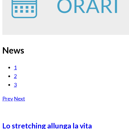
News
1
2
3
Prev
Next
Lo stretching allunga la vita