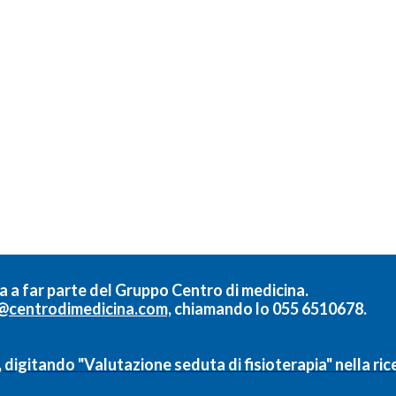
a a far parte del
Gruppo Centro di medicina.
@centrodimedicina.com,
chiamando lo
055 6510678.
, digitando "Valutazione seduta di fisioterapia" nella ri