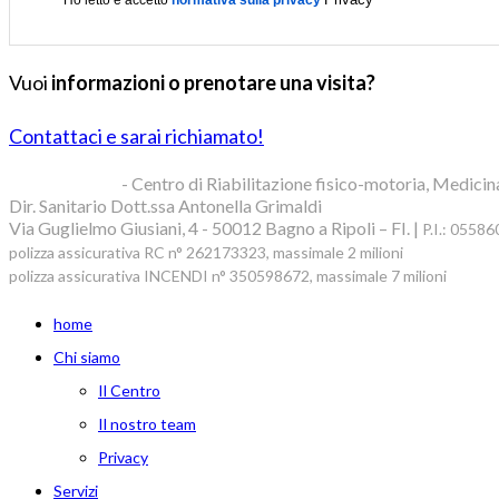
Vuoi
informazioni o prenotare una visita?
Contattaci e sarai richiamato!
Blue Clinic srl
- Centro di Riabilitazione fisico-motoria, Medicin
Dir. Sanitario Dott.ssa Antonella Grimaldi
Via Guglielmo Giusiani, 4 - 50012 Bagno a Ripoli – FI. |
P.I.: 0558
polizza assicurativa RC n° 262173323, massimale 2 milioni
polizza assicurativa INCENDI n° 350598672, massimale 7 milioni
home
Chi siamo
Il Centro
Il nostro team
Privacy
Servizi