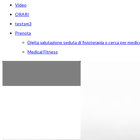
Video
ORARI
testsm3
Prenota
Digita valutazione seduta di fisioterapia o cerca per medic
Medical Fitness
Riabilitazione
Ambulatori
Medicina
Progetto dimagrimento
Medical Fitness
Termario
e Fisioterapia
specialistici
dello Sport
Blue For You