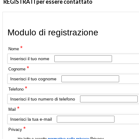
REGISTRATI per essere contattato
Modulo di registrazione
*
Nome
Inserisci il tuo nome
*
Cognome
Inserisci il tuo cognome
*
Telefono
Inserisci il tuo numero di telefono
*
Mail
Inserisci la tua e-mail
*
Privacy
Privacy
Ho letto e accetto
normativa sulla privacy