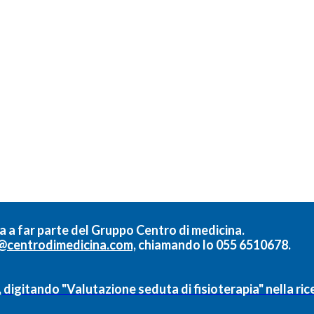
a a far parte del
Gruppo Centro di medicina.
@centrodimedicina.com,
chiamando lo
055 6510678.
, digitando "Valutazione seduta di fisioterapia" nella ri