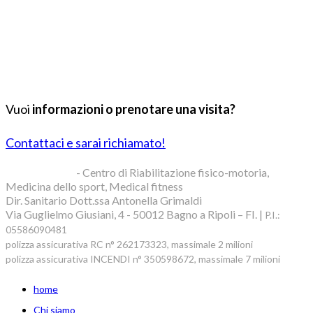
Vuoi
informazioni o prenotare una visita?
Contattaci e sarai richiamato!
Blue Clinic srl
- Centro di Riabilitazione fisico-motoria,
Medicina dello sport, Medical fitness
Dir. Sanitario Dott.ssa Antonella Grimaldi
Via Guglielmo Giusiani, 4 - 50012 Bagno a Ripoli – FI. |
P.I.:
05586090481
polizza assicurativa RC n° 262173323, massimale 2 milioni
polizza assicurativa INCENDI n° 350598672, massimale 7 milioni
home
Chi siamo