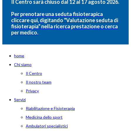
Il Centro sarà chiuso dal 12 al 17 agosto 2026.
Per prenotare una seduta fisioterapica
cliccare qui, digitando "Valutazione seduta di
fisioterapia" nella ricerca prestazione o cerca
per medico.
home
Chi siamo
Il Centro
Il nostro team
Privacy
Servizi
Riabilitazione e Fisioterapia
Medicina dello sport
Ambulatori specialistici