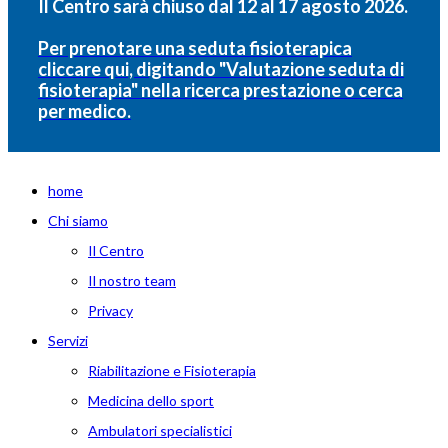
Il Centro sarà chiuso dal 12 al 17 agosto 2026.
Per prenotare una seduta fisioterapica
cliccare qui, digitando "Valutazione seduta di
fisioterapia" nella ricerca prestazione o cerca
per medico.
home
Chi siamo
Il Centro
Il nostro team
Privacy
Servizi
Riabilitazione e Fisioterapia
Medicina dello sport
Ambulatori specialistici