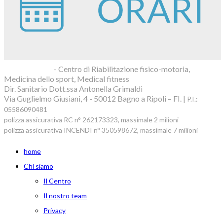
Blue Clinic srl
- Centro di Riabilitazione fisico-motoria,
Medicina dello sport, Medical fitness
Dir. Sanitario Dott.ssa Antonella Grimaldi
Via Guglielmo Giusiani, 4 - 50012 Bagno a Ripoli – FI. |
P.I.:
05586090481
polizza assicurativa RC n° 262173323, massimale 2 milioni
polizza assicurativa INCENDI n° 350598672, massimale 7 milioni
home
Chi siamo
Il Centro
Il nostro team
Privacy