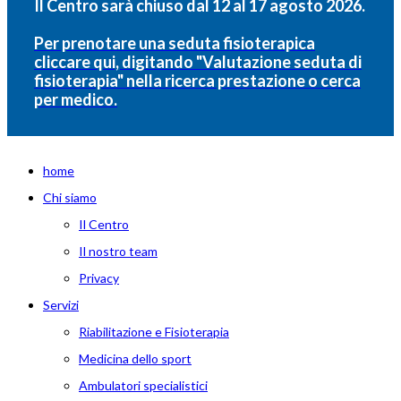
Il Centro sarà chiuso dal 12 al 17 agosto 2026.
Per prenotare una seduta fisioterapica
cliccare qui, digitando "Valutazione seduta di
fisioterapia" nella ricerca prestazione o cerca
per medico.
home
Chi siamo
Il Centro
Il nostro team
Privacy
Servizi
Riabilitazione e Fisioterapia
Medicina dello sport
Ambulatori specialistici