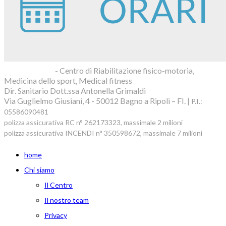
Blue Clinic srl
- Centro di Riabilitazione fisico-motoria,
Medicina dello sport, Medical fitness
Dir. Sanitario Dott.ssa Antonella Grimaldi
Via Guglielmo Giusiani, 4 - 50012 Bagno a Ripoli – FI. |
P.I.:
05586090481
polizza assicurativa RC n° 262173323, massimale 2 milioni
polizza assicurativa INCENDI n° 350598672, massimale 7 milioni
home
Chi siamo
Il Centro
Il nostro team
Privacy