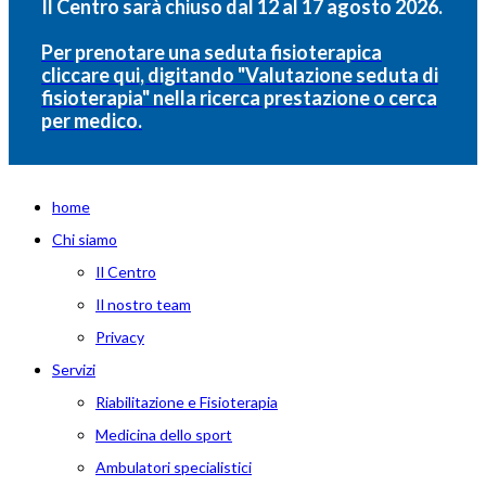
Il Centro sarà chiuso dal 12 al 17 agosto 2026.
Per prenotare una seduta fisioterapica
cliccare qui, digitando "Valutazione seduta di
fisioterapia" nella ricerca prestazione o cerca
per medico.
home
Chi siamo
Il Centro
Il nostro team
Privacy
Servizi
Riabilitazione e Fisioterapia
Medicina dello sport
Ambulatori specialistici