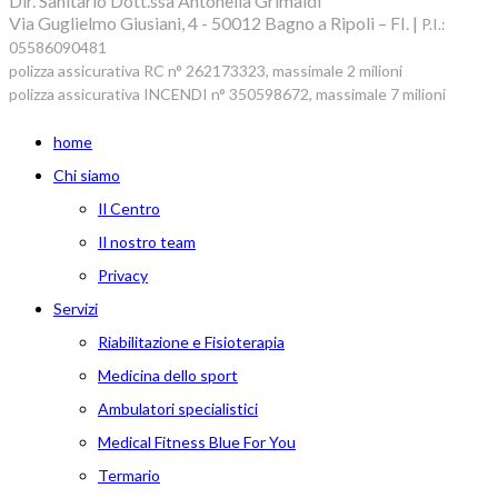
Dir. Sanitario Dott.ssa Antonella Grimaldi
Via Guglielmo Giusiani, 4 - 50012 Bagno a Ripoli – FI. |
P.I.:
05586090481
polizza assicurativa RC n° 262173323, massimale 2 milioni
polizza assicurativa INCENDI n° 350598672, massimale 7 milioni
home
Chi siamo
Il Centro
Il nostro team
Privacy
Servizi
Riabilitazione e Fisioterapia
Medicina dello sport
Ambulatori specialistici
Medical Fitness Blue For You
Termario