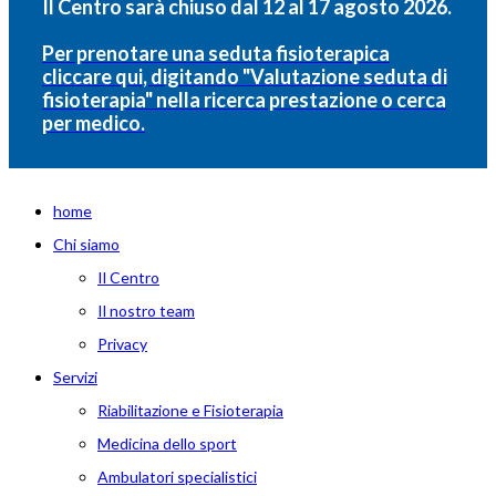
Il Centro sarà chiuso dal 12 al 17 agosto 2026.
Per prenotare una seduta fisioterapica
cliccare qui, digitando "Valutazione seduta di
fisioterapia" nella ricerca prestazione o cerca
per medico.
home
Chi siamo
Il Centro
Il nostro team
Privacy
Servizi
Riabilitazione e Fisioterapia
Medicina dello sport
Ambulatori specialistici