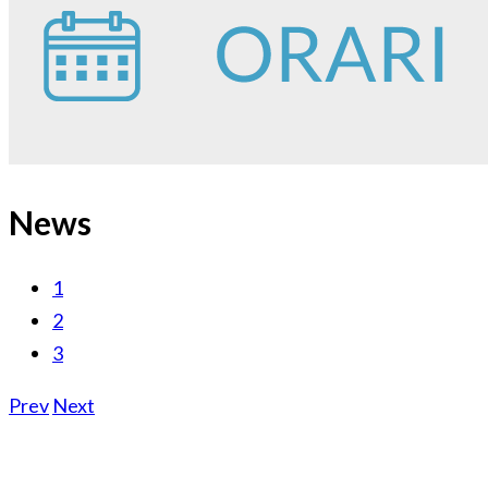
News
1
2
3
Prev
Next