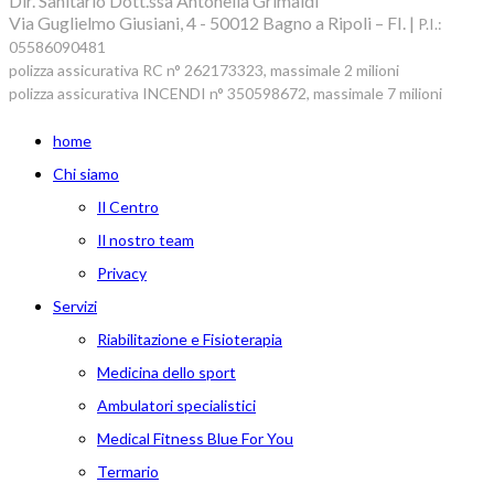
Dir. Sanitario Dott.ssa Antonella Grimaldi
Via Guglielmo Giusiani, 4 - 50012 Bagno a Ripoli – FI. |
P.I.:
05586090481
polizza assicurativa RC n° 262173323, massimale 2 milioni
polizza assicurativa INCENDI n° 350598672, massimale 7 milioni
home
Chi siamo
Il Centro
Il nostro team
Privacy
Servizi
Riabilitazione e Fisioterapia
Medicina dello sport
Ambulatori specialistici
Medical Fitness Blue For You
Termario