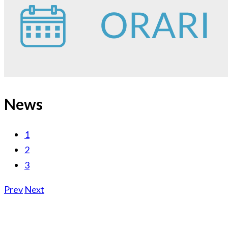
News
1
2
3
Prev
Next