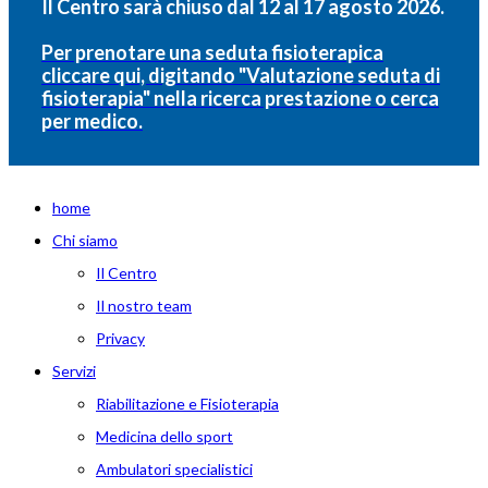
Il Centro sarà chiuso dal 12 al 17 agosto 2026.
Per prenotare una seduta fisioterapica
cliccare qui, digitando "Valutazione seduta di
fisioterapia" nella ricerca prestazione o cerca
per medico.
home
Chi siamo
Il Centro
Il nostro team
Privacy
Servizi
Riabilitazione e Fisioterapia
Medicina dello sport
Ambulatori specialistici