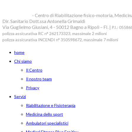
Blue Clinic srl
- Centro di Riabilitazione fisico-motoria, Medicin
Dir. Sanitario Dott.ssa Antonella Grimaldi
Via Guglielmo Giusiani, 4 - 50012 Bagno a Ripoli – FI. |
P.I.: 0558
polizza assicurativa RC n° 262173323, massimale 2 milioni
polizza assicurativa INCENDI n° 350598672, massimale 7 milioni
home
Chi siamo
Il Centro
Il nostro team
Privacy
Servizi
Riabilitazione e Fisioterapia
Medicina dello sport
Ambulatori specialistici
Medical Fitness Blue For You