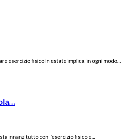
re esercizio fisico in estate implica, in ogni modo...
cola…
ta innanzitutto con l'esercizio fisico e...