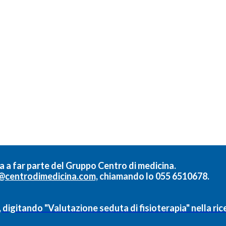
a a far parte del
Gruppo Centro di medicina.
@centrodimedicina.com,
chiamando lo
055 6510678.
, digitando "Valutazione seduta di fisioterapia" nella ri