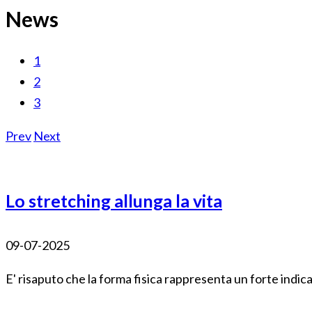
News
1
2
3
Prev
Next
Lo stretching allunga la vita
09-07-2025
E' risaputo che la forma fisica rappresenta un forte indica