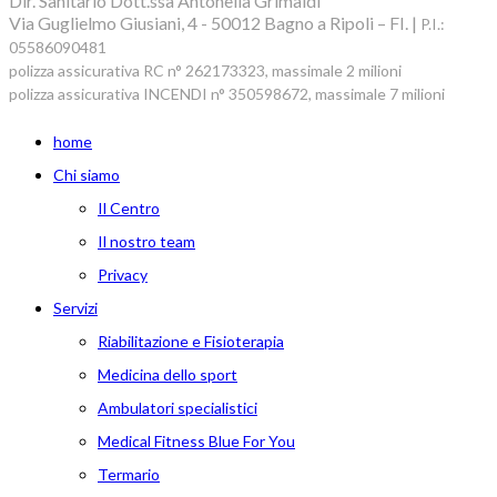
Dir. Sanitario Dott.ssa Antonella Grimaldi
Via Guglielmo Giusiani, 4 - 50012 Bagno a Ripoli – FI. |
P.I.:
05586090481
polizza assicurativa RC n° 262173323, massimale 2 milioni
polizza assicurativa INCENDI n° 350598672, massimale 7 milioni
home
Chi siamo
Il Centro
Il nostro team
Privacy
Servizi
Riabilitazione e Fisioterapia
Medicina dello sport
Ambulatori specialistici
Medical Fitness Blue For You
Termario