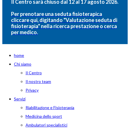
Il Centro sarà chiuso dal 12 al 17 agosto 2026.
Per prenotare una seduta fisioterapica
cliccare qui, digitando "Valutazione seduta di
fisioterapia" nella ricerca prestazione o cerca
per medico.
home
Chi siamo
Il Centro
Il nostro team
Privacy
Servizi
Riabilitazione e Fisioterapia
Medicina dello sport
Ambulatori specialistici