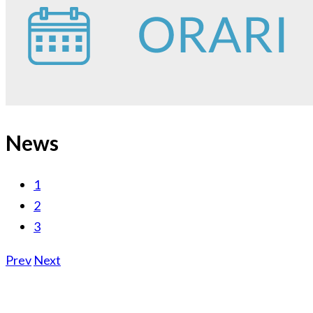
News
1
2
3
Prev
Next