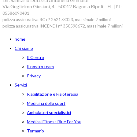
Dir. Sanitario Dott.ssa Antonella Grimaldi
Via Guglielmo Giusiani, 4 - 50012 Bagno a Ripoli – FI. |
P.I.:
05586090481
polizza assicurativa RC n° 262173323, massimale 2 milioni
polizza assicurativa INCENDI n° 350598672, massimale 7 milioni
home
Chi siamo
Il Centro
Il nostro team
Privacy
Servizi
Riabilitazione e Fisioterapia
Medicina dello sport
Ambulatori specialistici
Medical Fitness Blue For You
Termario