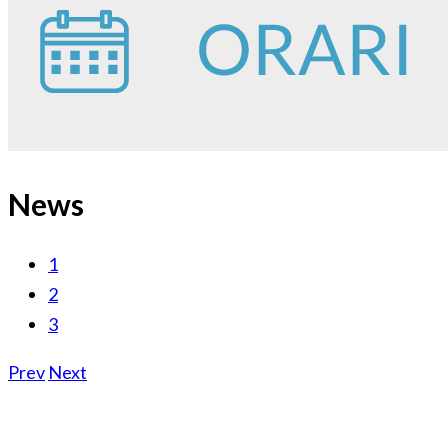
News
1
2
3
Prev
Next