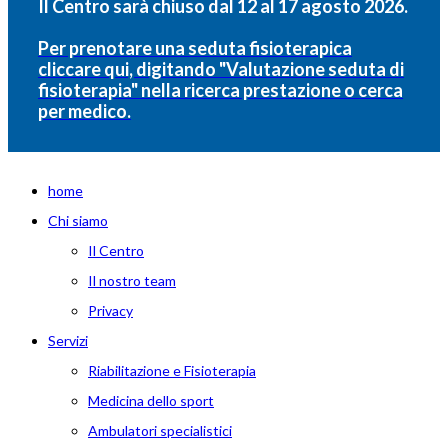
Il Centro sarà chiuso dal 12 al 17 agosto 2026.
Per prenotare una seduta fisioterapica
cliccare qui, digitando "Valutazione seduta di
fisioterapia" nella ricerca prestazione o cerca
per medico.
home
Chi siamo
Il Centro
Il nostro team
Privacy
Servizi
Riabilitazione e Fisioterapia
Medicina dello sport
Ambulatori specialistici