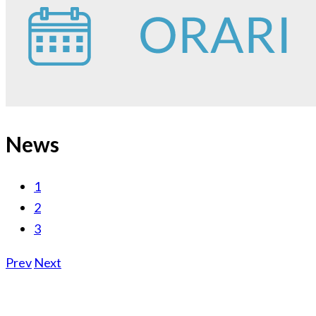
News
1
2
3
Prev
Next