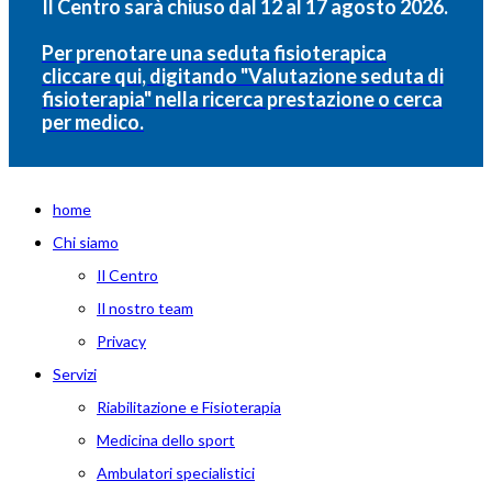
Il Centro sarà chiuso dal 12 al 17 agosto 2026.
Per prenotare una seduta fisioterapica
cliccare qui, digitando "Valutazione seduta di
fisioterapia" nella ricerca prestazione o cerca
per medico.
home
Chi siamo
Il Centro
Il nostro team
Privacy
Servizi
Riabilitazione e Fisioterapia
Medicina dello sport
Ambulatori specialistici