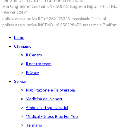
Dir. Sanitario Dott.ssa Antonella Grimaldi
Via Guglielmo Giusiani, 4 - 50012 Bagno a Ripoli – FI. |
P.I.:
05586090481
polizza assicurativa RC n° 262173323, massimale 2 milioni
polizza assicurativa INCENDI n° 350598672, massimale 7 milioni
home
Chi siamo
Il Centro
Il nostro team
Privacy
Servizi
Riabilitazione e Fisioterapia
Medicina dello sport
Ambulatori specialistici
Medical Fitness Blue For You
Termario