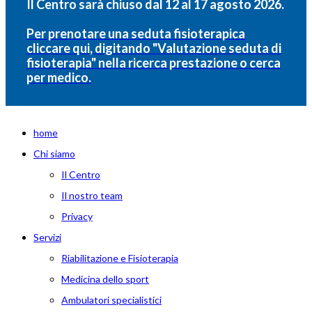
Il Centro sarà chiuso dal 12 al 17 agosto 2026.
Per prenotare una seduta fisioterapica
cliccare qui, digitando "Valutazione seduta di
fisioterapia" nella ricerca prestazione o cerca
per medico.
home
Chi siamo
Il Centro
Il nostro team
Privacy
Servizi
Riabilitazione e Fisioterapia
Medicina dello sport
Ambulatori specialistici