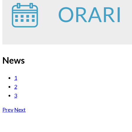
News
1
2
3
Prev
Next