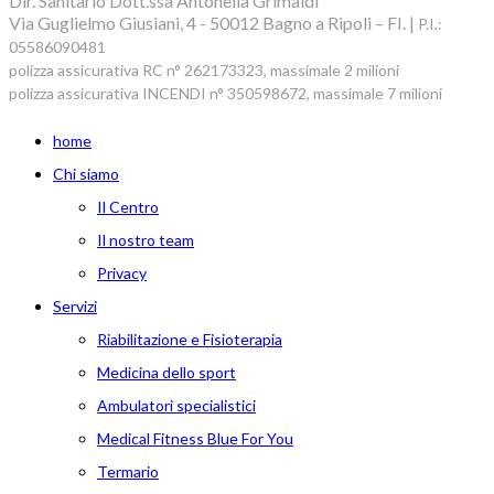
Dir. Sanitario Dott.ssa Antonella Grimaldi
Via Guglielmo Giusiani, 4 - 50012 Bagno a Ripoli – FI. |
P.I.:
05586090481
polizza assicurativa RC n° 262173323, massimale 2 milioni
polizza assicurativa INCENDI n° 350598672, massimale 7 milioni
home
Chi siamo
Il Centro
Il nostro team
Privacy
Servizi
Riabilitazione e Fisioterapia
Medicina dello sport
Ambulatori specialistici
Medical Fitness Blue For You
Termario