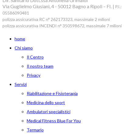
Dir. Sanitario Dott.ssa Antonella Grimaldi
Via Guglielmo Giusiani, 4 - 50012 Bagno a Ripoli – FI. |
P.I.:
05586090481
polizza assicurativa RC n° 262173323, massimale 2 milioni
polizza assicurativa INCENDI n° 350598672, massimale 7 milioni
home
Chi siamo
Il Centro
Il nostro team
Privacy
Servizi
Riabilitazione e Fisioterapia
Medicina dello sport
Ambulatori specialistici
Medical Fitness Blue For You
Termario