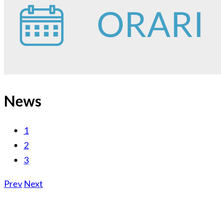
News
1
2
3
Prev
Next