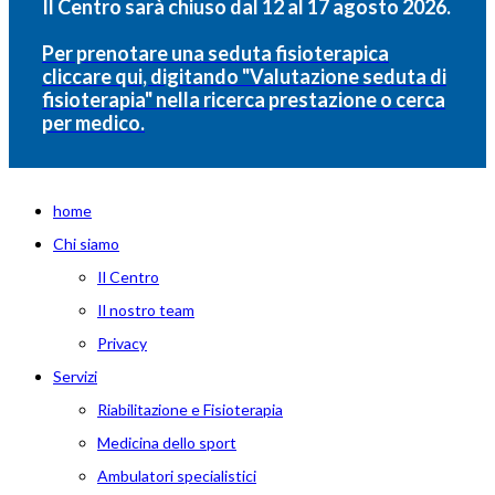
Il Centro sarà chiuso dal 12 al 17 agosto 2026.
Per prenotare una seduta fisioterapica
cliccare qui, digitando "Valutazione seduta di
fisioterapia" nella ricerca prestazione o cerca
per medico.
home
Chi siamo
Il Centro
Il nostro team
Privacy
Servizi
Riabilitazione e Fisioterapia
Medicina dello sport
Ambulatori specialistici