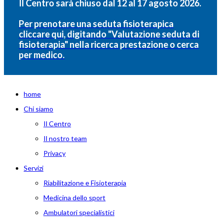
Il Centro sarà chiuso dal 12 al 17 agosto 2026.
Per prenotare una seduta fisioterapica
cliccare qui, digitando "Valutazione seduta di
fisioterapia" nella ricerca prestazione o cerca
per medico.
home
Chi siamo
Il Centro
Il nostro team
Privacy
Servizi
Riabilitazione e Fisioterapia
Medicina dello sport
Ambulatori specialistici