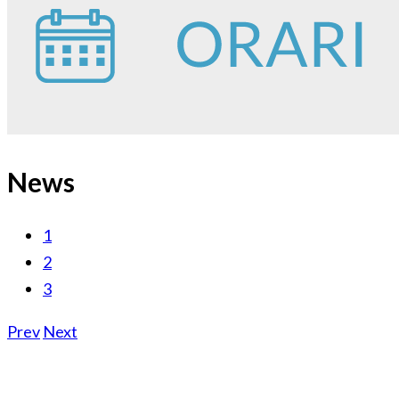
News
1
2
3
Prev
Next