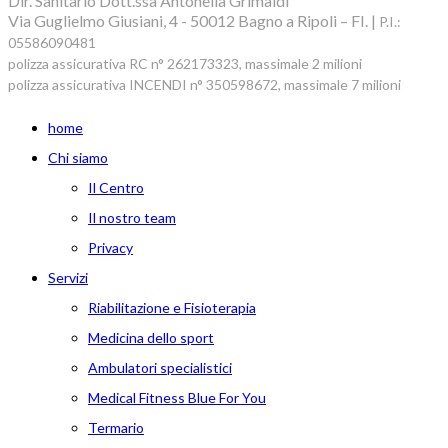
Dir. Sanitario Dott.ssa Antonella Grimaldi
Via Guglielmo Giusiani, 4 - 50012 Bagno a Ripoli – FI. |
P.I.:
05586090481
polizza assicurativa RC n° 262173323, massimale 2 milioni
polizza assicurativa INCENDI n° 350598672, massimale 7 milioni
home
Chi siamo
Il Centro
Il nostro team
Privacy
Servizi
Riabilitazione e Fisioterapia
Medicina dello sport
Ambulatori specialistici
Medical Fitness Blue For You
Termario