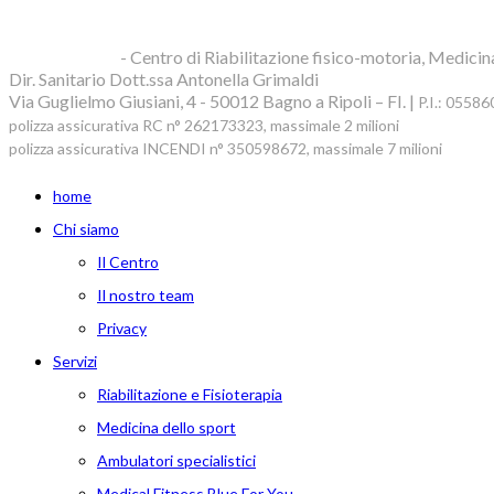
Blue Clinic srl
- Centro di Riabilitazione fisico-motoria, Medicin
Dir. Sanitario Dott.ssa Antonella Grimaldi
Via Guglielmo Giusiani, 4 - 50012 Bagno a Ripoli – FI. |
P.I.: 0558
polizza assicurativa RC n° 262173323, massimale 2 milioni
polizza assicurativa INCENDI n° 350598672, massimale 7 milioni
home
Chi siamo
Il Centro
Il nostro team
Privacy
Servizi
Riabilitazione e Fisioterapia
Medicina dello sport
Ambulatori specialistici
Medical Fitness Blue For You