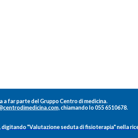
a a far parte del
Gruppo Centro di medicina.
@centrodimedicina.com,
chiamando lo
055 6510678.
, digitando "Valutazione seduta di fisioterapia" nella ri