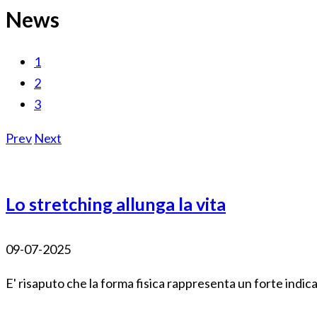
News
1
2
3
Prev
Next
Lo stretching allunga la vita
09-07-2025
E' risaputo che la forma fisica rappresenta un forte indica