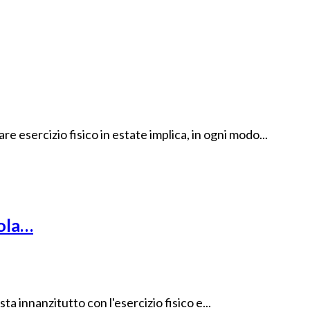
re esercizio fisico in estate implica, in ogni modo...
cola…
ta innanzitutto con l'esercizio fisico e...