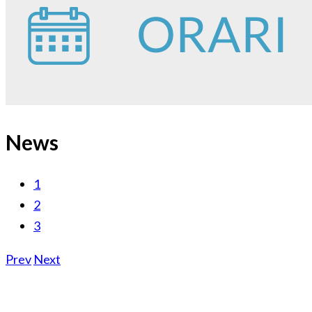
News
1
2
3
Prev
Next