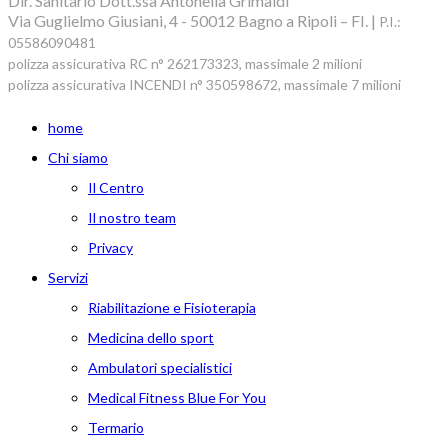
Dir. Sanitario Dott.ssa Antonella Grimaldi
Via Guglielmo Giusiani, 4 - 50012 Bagno a Ripoli – FI. |
P.I.:
05586090481
polizza assicurativa RC n° 262173323, massimale 2 milioni
polizza assicurativa INCENDI n° 350598672, massimale 7 milioni
home
Chi siamo
Il Centro
Il nostro team
Privacy
Servizi
Riabilitazione e Fisioterapia
Medicina dello sport
Ambulatori specialistici
Medical Fitness Blue For You
Termario