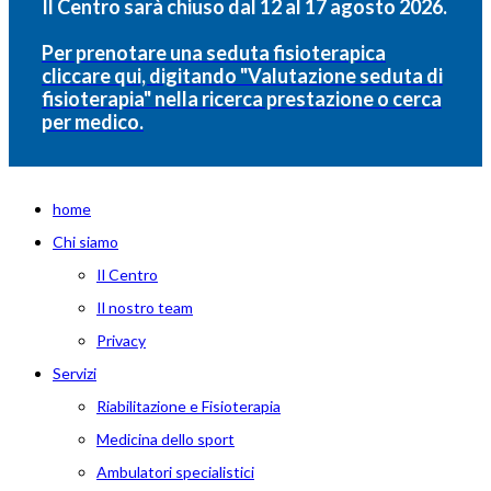
Il Centro sarà chiuso dal 12 al 17 agosto 2026.
Per prenotare una seduta fisioterapica
cliccare qui, digitando "Valutazione seduta di
fisioterapia" nella ricerca prestazione o cerca
per medico.
home
Chi siamo
Il Centro
Il nostro team
Privacy
Servizi
Riabilitazione e Fisioterapia
Medicina dello sport
Ambulatori specialistici